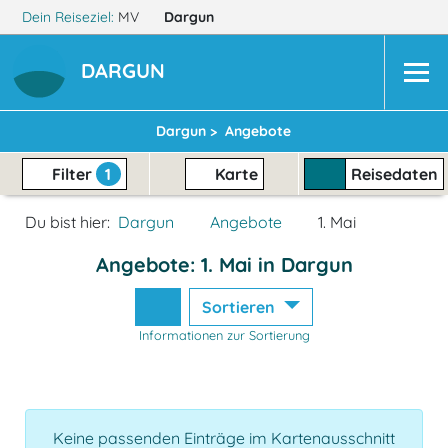
Dein Reiseziel:
MV
Dargun
DARGUN
Dargun >
Angebote
Filter
1
Karte
Reisedaten
Du bist hier:
Dargun
Angebote
1. Mai
Angebote: 1. Mai in Dargun
Sortieren
Informationen zur Sortierung
Keine passenden Einträge im Kartenausschnitt