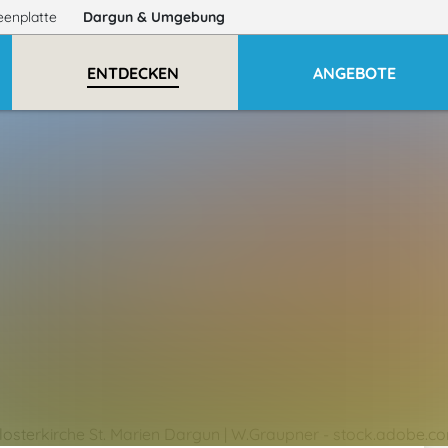
eenplatte
Dargun
& Umgebung
ENTDECKEN
ANGEBOTE
losterkirche St. Marien Dargun | W.Graupner - stock.adobe.c