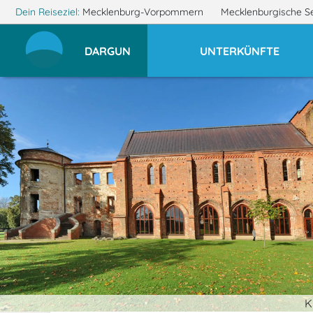
Dein Reiseziel:
Mecklenburg-Vorpommern
Mecklenburgische S
DARGUN
UNTERKÜNFTE
K