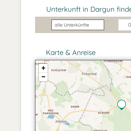
Unterkunft in Dargun
find
Unterkunftsart
0
Karte & Anreise
+
−